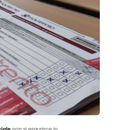
iale
non si esaurisce in