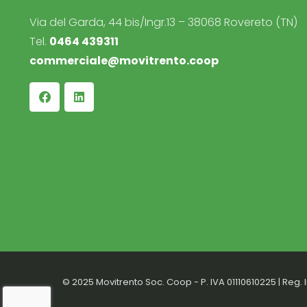
Via del Garda, 44 bis/Ingr.13 – 38068 Rovereto (TN)
Tel.
0464 439311
commerciale@movitrento.coop
© 2025 Movitrento Soc. Coop - P. IVA 01110610225 | Reg. I