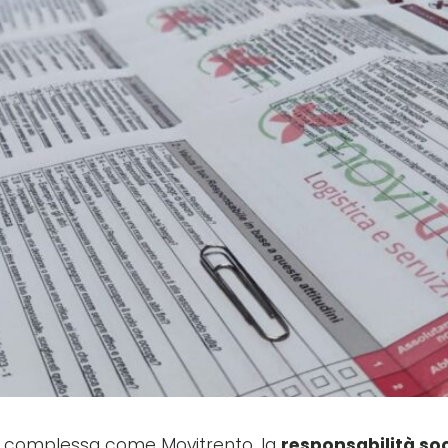
one complessa come Movitrento, la
responsabilità soc