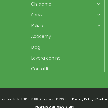
Chi siamo
Servizi
Pulizia
Academy
Blog
Lavora con noi
Contatti
mp. Trento N. TN161-3588 | Cap. soc. € 130.144 |
Privacy Policy
|
Cookie 
POWERED BY MGVISION