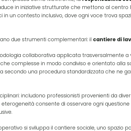
traduce in iniziative strutturate che mettono al centro 
oci in un contesto inclusivo, dove ogni voce trova spa
ocano due strumenti complementari: il
cantiere di la
todologia collaborativa applicata trasversalmente a v
che complesse in modo condiviso e orientato alla so
ppa secondo una procedura standardizzata che ne gar
sciplinari: includono professionisti provenienti da di
 eterogeneità consente di osservare ogni questione d
usive.
rativo si sviluppa il cantiere sociale, uno spazio pa