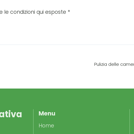
are le condizioni qui esposte
*
.
Pulizia delle came
ativa
Menu
Home