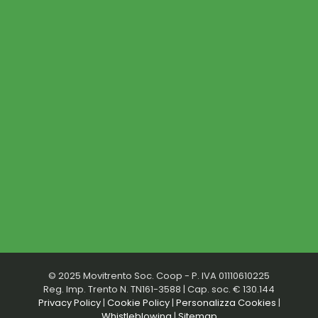
© 2025 Movitrento Soc. Coop - P. IVA 01110610225
Reg. Imp. Trento N. TN161-3588 | Cap. soc. € 130.144
Privacy Policy
|
Cookie Policy
|
Personalizza Cookies
|
Whistleblowing
|
Sitemap