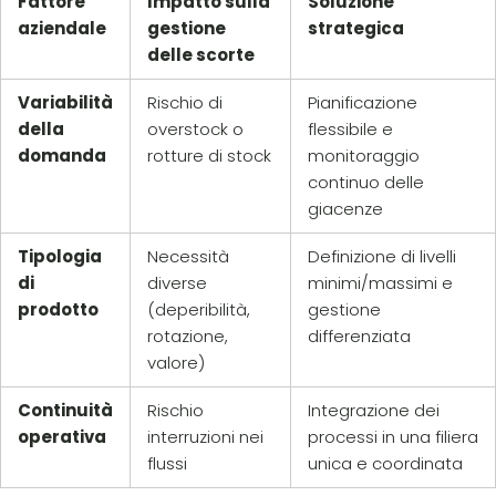
Fattore
Impatto sulla
Soluzione
aziendale
gestione
strategica
delle scorte
Variabilità
Rischio di
Pianificazione
della
overstock o
flessibile e
domanda
rotture di stock
monitoraggio
continuo delle
giacenze
Tipologia
Necessità
Definizione di livelli
di
diverse
minimi/massimi e
prodotto
(deperibilità,
gestione
rotazione,
differenziata
valore)
Continuità
Rischio
Integrazione dei
operativa
interruzioni nei
processi in una filiera
flussi
unica e coordinata